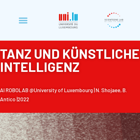
TANZ UND KÜNSTLICHE
INTELLIGENZ
Al ROBOLAB @University of Luxembourg |
N. Shojaee, B.
Antico |2022